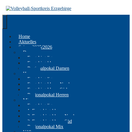
Springe
zum
Inhalt
Home
Aktuelles
Saison 2025/2026
Damen
Erzgebirgsliga
Erzgebirgsklasse
Regionalpokal Damen
Herren
Erzgebirgsliga
Erzgebirgsklasse Nord
Erzgebirgsklasse Süd
Regionalpokal Herren
Mix
Erzgebirgsliga
1. Erzgebirgsklasse
2. Erzgebirgsklasse Nord
2. Erzgebirgsklasse Süd
Regionalpokal Mix
U19