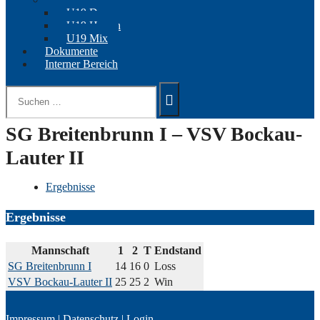
U19 Damen
U19 Herren
U19 Mix
Dokumente
Interner Bereich
Suchen
nach:
SG Breitenbrunn I – VSV Bockau-
Lauter II
Ergebnisse
Ergebnisse
Mannschaft
1
2
T
Endstand
SG Breitenbrunn I
14
16
0
Loss
VSV Bockau-Lauter II
25
25
2
Win
Impressum
|
Datenschutz
|
Login