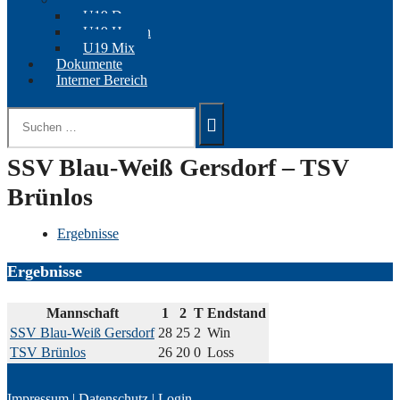
U19 Damen
U19 Herren
U19 Mix
Dokumente
Interner Bereich
Suchen
nach:
SSV Blau-Weiß Gersdorf – TSV
Brünlos
Ergebnisse
Ergebnisse
Mannschaft
1
2
T
Endstand
SSV Blau-Weiß Gersdorf
28
25
2
Win
TSV Brünlos
26
20
0
Loss
Impressum
|
Datenschutz
|
Login