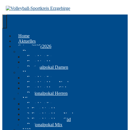
Springe
zum
Inhalt
Home
Aktuelles
Saison 2025/2026
Damen
Erzgebirgsliga
Erzgebirgsklasse
Regionalpokal Damen
Herren
Erzgebirgsliga
Erzgebirgsklasse Nord
Erzgebirgsklasse Süd
Regionalpokal Herren
Mix
Erzgebirgsliga
1. Erzgebirgsklasse
2. Erzgebirgsklasse Nord
2. Erzgebirgsklasse Süd
Regionalpokal Mix
U19