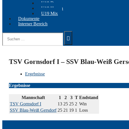
U19 Damen
U19 Herren
U19 Mix
Dokumente
Interner Bereich
Suchen
nach:
TSV Gornsdorf I – SSV Blau-Weiß Gers
Ergebnisse
Ergebnisse
Mannschaft
1
2
3
T
Endstand
TSV Gornsdorf I
13
25
25
2
Win
SSV Blau-Weiß Gersdorf
25
21
19
1
Loss