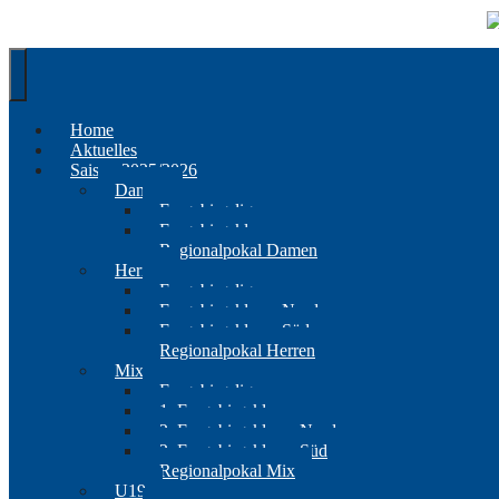
Springe
zum
Inhalt
Home
Aktuelles
Saison 2025/2026
Damen
Erzgebirgsliga
Erzgebirgsklasse
Regionalpokal Damen
Herren
Erzgebirgsliga
Erzgebirgsklasse Nord
Erzgebirgsklasse Süd
Regionalpokal Herren
Mix
Erzgebirgsliga
1. Erzgebirgsklasse
2. Erzgebirgsklasse Nord
2. Erzgebirgsklasse Süd
Regionalpokal Mix
U19