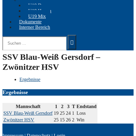
U19 Damen
U19 Herren
U19 Mix
Dokumente
Interner Bereich
Suchen
nach:
SSV Blau-Weiß Gersdorf –
Zwönitzer HSV
Ergebnisse
Ergebnisse
Mannschaft
1
2
3
T
Endstand
SSV Blau-Weiß Gersdorf
19
25
24
1
Loss
Zwönitzer HSV
25
15
26
2
Win
Impressum
|
Datenschutz
|
Login