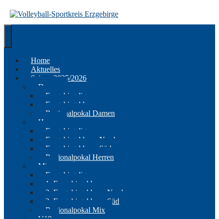
Springe
zum
Inhalt
Home
Aktuelles
Saison 2025/2026
Damen
Erzgebirgsliga
Erzgebirgsklasse
Regionalpokal Damen
Herren
Erzgebirgsliga
Erzgebirgsklasse Nord
Erzgebirgsklasse Süd
Regionalpokal Herren
Mix
Erzgebirgsliga
1. Erzgebirgsklasse
2. Erzgebirgsklasse Nord
2. Erzgebirgsklasse Süd
Regionalpokal Mix
U19