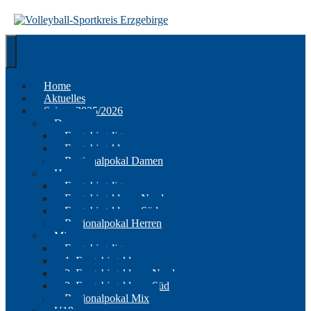
Springe
zum
Inhalt
Home
Aktuelles
Saison 2025/2026
Damen
Erzgebirgsliga
Erzgebirgsklasse
Regionalpokal Damen
Herren
Erzgebirgsliga
Erzgebirgsklasse Nord
Erzgebirgsklasse Süd
Regionalpokal Herren
Mix
Erzgebirgsliga
1. Erzgebirgsklasse
2. Erzgebirgsklasse Nord
2. Erzgebirgsklasse Süd
Regionalpokal Mix
U19