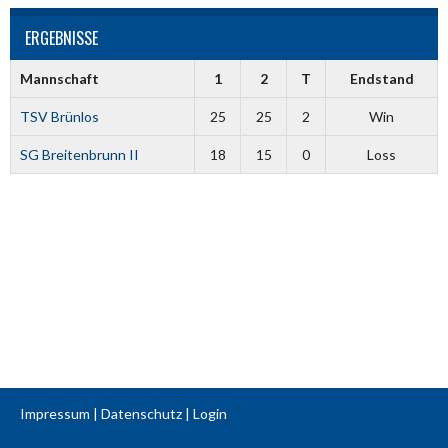
ERGEBNISSE
Mannschaft
1
2
T
Endstand
TSV Brünlos
25
25
2
Win
SG Breitenbrunn II
18
15
0
Loss
Impressum
|
Datenschutz
|
Login