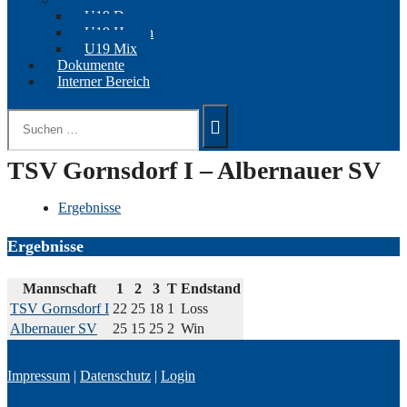
U19 Damen
U19 Herren
U19 Mix
Dokumente
Interner Bereich
Suchen
nach:
TSV Gornsdorf I – Albernauer SV
Ergebnisse
Ergebnisse
Mannschaft
1
2
3
T
Endstand
TSV Gornsdorf I
22
25
18
1
Loss
Albernauer SV
25
15
25
2
Win
Impressum
|
Datenschutz
|
Login