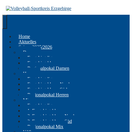
Springe
zum
Inhalt
Home
Aktuelles
Saison 2025/2026
Damen
Erzgebirgsliga
Erzgebirgsklasse
Regionalpokal Damen
Herren
Erzgebirgsliga
Erzgebirgsklasse Nord
Erzgebirgsklasse Süd
Regionalpokal Herren
Mix
Erzgebirgsliga
1. Erzgebirgsklasse
2. Erzgebirgsklasse Nord
2. Erzgebirgsklasse Süd
Regionalpokal Mix
U19