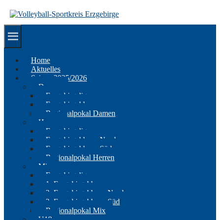
Springe
zum
Inhalt
Home
Aktuelles
Saison 2025/2026
Damen
Erzgebirgsliga
Erzgebirgsklasse
Regionalpokal Damen
Herren
Erzgebirgsliga
Erzgebirgsklasse Nord
Erzgebirgsklasse Süd
Regionalpokal Herren
Mix
Erzgebirgsliga
1. Erzgebirgsklasse
2. Erzgebirgsklasse Nord
2. Erzgebirgsklasse Süd
Regionalpokal Mix
U19