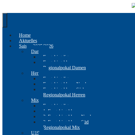
Springe
zum
Inhalt
Home
Aktuelles
Saison 2025/2026
Damen
Erzgebirgsliga
Erzgebirgsklasse
Regionalpokal Damen
Herren
Erzgebirgsliga
Erzgebirgsklasse Nord
Erzgebirgsklasse Süd
Regionalpokal Herren
Mix
Erzgebirgsliga
1. Erzgebirgsklasse
2. Erzgebirgsklasse Nord
2. Erzgebirgsklasse Süd
Regionalpokal Mix
U19