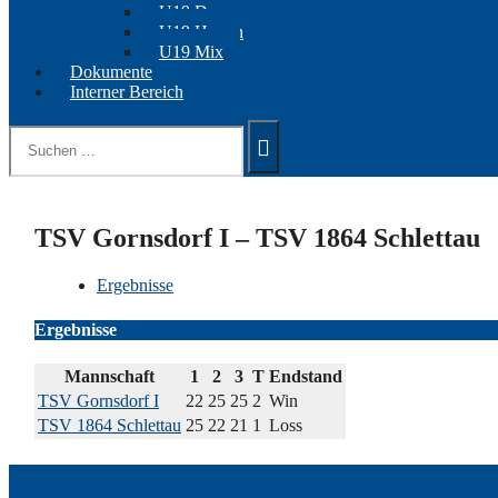
U19 Damen
U19 Herren
U19 Mix
Dokumente
Interner Bereich
Suchen
nach:
TSV Gornsdorf I – TSV 1864 Schlettau
Ergebnisse
Ergebnisse
Mannschaft
1
2
3
T
Endstand
TSV Gornsdorf I
22
25
25
2
Win
TSV 1864 Schlettau
25
22
21
1
Loss