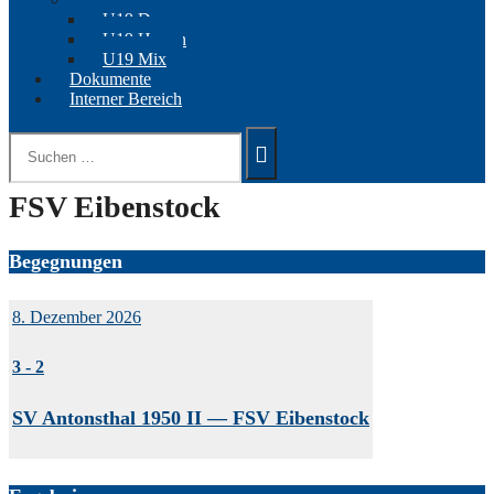
U19 Damen
U19 Herren
U19 Mix
Dokumente
Interner Bereich
Suchen
nach:
FSV Eibenstock
Begegnungen
8. Dezember 2026
3
-
2
SV Antonsthal 1950 II — FSV Eibenstock