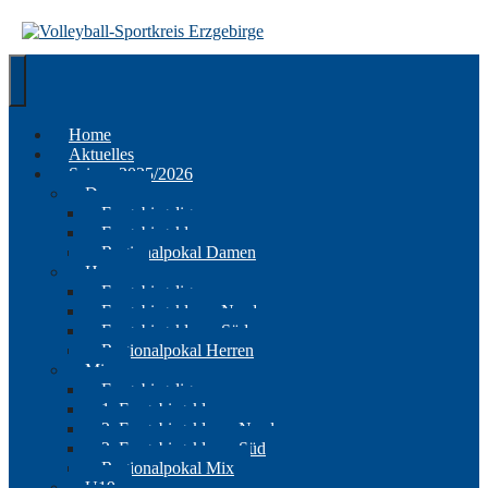
Springe
zum
Inhalt
Home
Aktuelles
Saison 2025/2026
Damen
Erzgebirgsliga
Erzgebirgsklasse
Regionalpokal Damen
Herren
Erzgebirgsliga
Erzgebirgsklasse Nord
Erzgebirgsklasse Süd
Regionalpokal Herren
Mix
Erzgebirgsliga
1. Erzgebirgsklasse
2. Erzgebirgsklasse Nord
2. Erzgebirgsklasse Süd
Regionalpokal Mix
U19