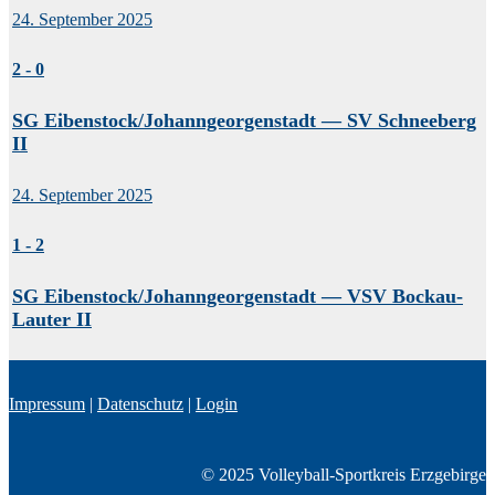
24. September 2025
2
-
0
SG Eibenstock/Johanngeorgenstadt — SV Schneeberg
II
24. September 2025
1
-
2
SG Eibenstock/Johanngeorgenstadt — VSV Bockau-
Lauter II
Impressum
|
Datenschutz
|
Login
© 2025 Volleyball-Sportkreis Erzgebirge