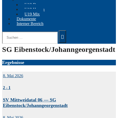
U19 Damen
U19 Herren
U19 Mix
Dokumente
Interner Bereich
Suchen
nach:
SG Eibenstock/Johanngeorgenstadt
Ergebnisse
8. Mai 2026
2
-
1
SV Mittweidatal 06 — SG
Eibenstock/Johanngeorgenstadt
8. Mai 2026