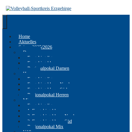
Springe
zum
Inhalt
Home
Aktuelles
Saison 2025/2026
Damen
Erzgebirgsliga
Erzgebirgsklasse
Regionalpokal Damen
Herren
Erzgebirgsliga
Erzgebirgsklasse Nord
Erzgebirgsklasse Süd
Regionalpokal Herren
Mix
Erzgebirgsliga
1. Erzgebirgsklasse
2. Erzgebirgsklasse Nord
2. Erzgebirgsklasse Süd
Regionalpokal Mix
U19