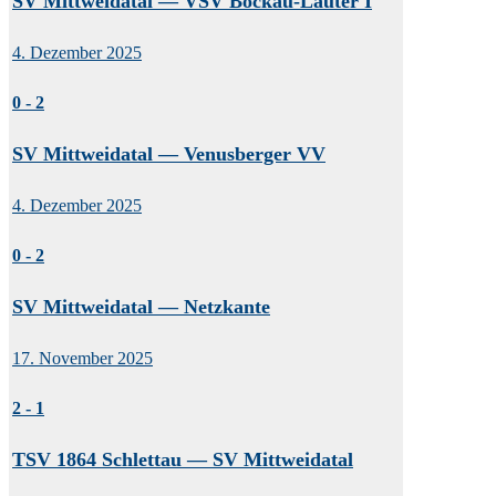
SV Mittweidatal — VSV Bockau-Lauter I
4. Dezember 2025
0
-
2
SV Mittweidatal — Venusberger VV
4. Dezember 2025
0
-
2
SV Mittweidatal — Netzkante
17. November 2025
2
-
1
TSV 1864 Schlettau — SV Mittweidatal