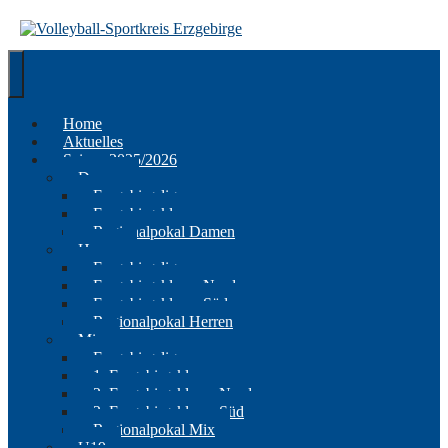
Springe
zum
Inhalt
Home
Aktuelles
Saison 2025/2026
Damen
Erzgebirgsliga
Erzgebirgsklasse
Regionalpokal Damen
Herren
Erzgebirgsliga
Erzgebirgsklasse Nord
Erzgebirgsklasse Süd
Regionalpokal Herren
Mix
Erzgebirgsliga
1. Erzgebirgsklasse
2. Erzgebirgsklasse Nord
2. Erzgebirgsklasse Süd
Regionalpokal Mix
U19