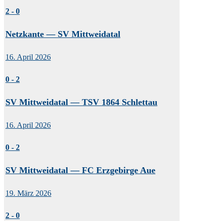
2
-
0
Netzkante — SV Mittweidatal
16. April 2026
0
-
2
SV Mittweidatal — TSV 1864 Schlettau
16. April 2026
0
-
2
SV Mittweidatal — FC Erzgebirge Aue
19. März 2026
2
-
0