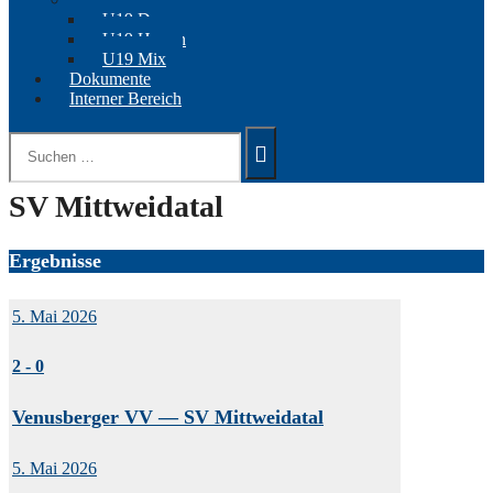
U19 Damen
U19 Herren
U19 Mix
Dokumente
Interner Bereich
Suchen
nach:
SV Mittweidatal
Ergebnisse
5. Mai 2026
2
-
0
Venusberger VV — SV Mittweidatal
5. Mai 2026