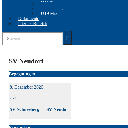
U19 Damen
U19 Herren
U19 Mix
Dokumente
Interner Bereich
Suchen
nach:
SV Neudorf
Begegnungen
8. Dezember 2026
2
-
3
SV Schneeberg — SV Neudorf
Ergebnisse