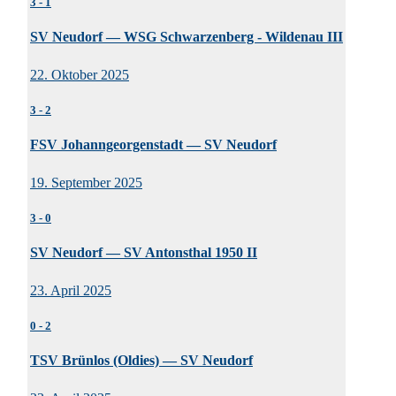
3
-
1
SV Neudorf — WSG Schwarzenberg - Wildenau III
22. Oktober 2025
3
-
2
FSV Johanngeorgenstadt — SV Neudorf
19. September 2025
3
-
0
SV Neudorf — SV Antonsthal 1950 II
23. April 2025
0
-
2
TSV Brünlos (Oldies) — SV Neudorf