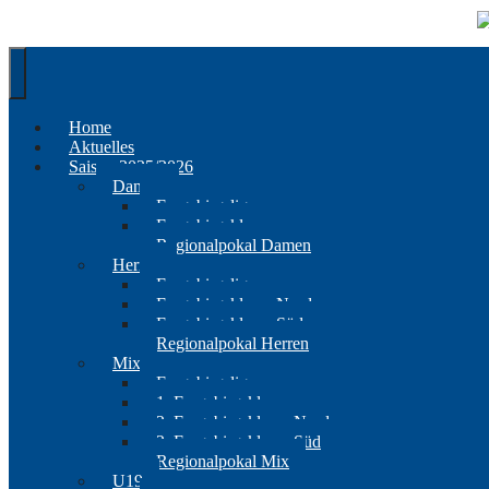
Springe
zum
Inhalt
Home
Aktuelles
Saison 2025/2026
Damen
Erzgebirgsliga
Erzgebirgsklasse
Regionalpokal Damen
Herren
Erzgebirgsliga
Erzgebirgsklasse Nord
Erzgebirgsklasse Süd
Regionalpokal Herren
Mix
Erzgebirgsliga
1. Erzgebirgsklasse
2. Erzgebirgsklasse Nord
2. Erzgebirgsklasse Süd
Regionalpokal Mix
U19