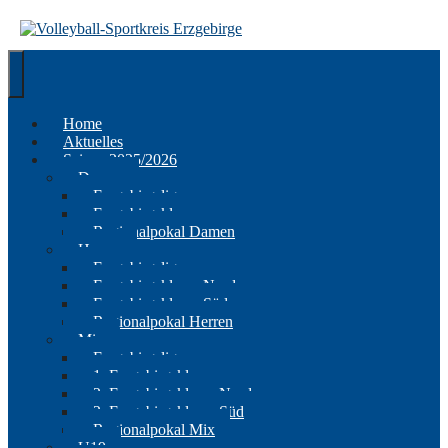
Springe
zum
Inhalt
Home
Aktuelles
Saison 2025/2026
Damen
Erzgebirgsliga
Erzgebirgsklasse
Regionalpokal Damen
Herren
Erzgebirgsliga
Erzgebirgsklasse Nord
Erzgebirgsklasse Süd
Regionalpokal Herren
Mix
Erzgebirgsliga
1. Erzgebirgsklasse
2. Erzgebirgsklasse Nord
2. Erzgebirgsklasse Süd
Regionalpokal Mix
U19