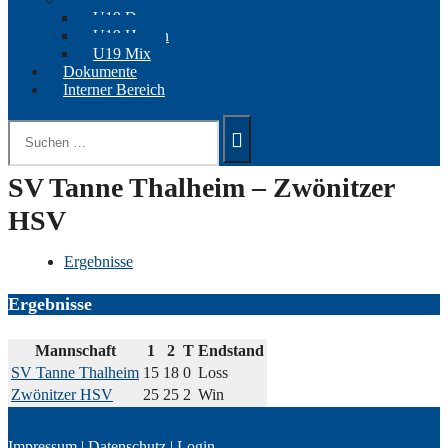
U19 Damen
U19 Herren
U19 Mix
Dokumente
Interner Bereich
Suchen
nach:
SV Tanne Thalheim – Zwönitzer
HSV
Ergebnisse
Ergebnisse
Mannschaft
1
2
T
Endstand
SV Tanne Thalheim
15
18
0
Loss
Zwönitzer HSV
25
25
2
Win
Impressum
|
Datenschutz
|
Login