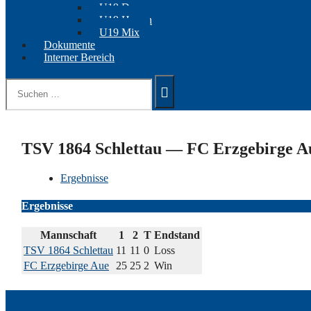
U19 Damen
U19 Herren
U19 Mix
Dokumente
Interner Bereich
Suchen
nach:
TSV 1864 Schlettau — FC Erzgebirge A
Ergebnisse
Ergebnisse
Mannschaft
1
2
T
Endstand
TSV 1864 Schlettau
11
11
0
Loss
FC Erzgebirge Aue
25
25
2
Win