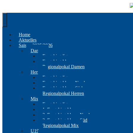
Springe
zum
Inhalt
Home
Aktuelles
Saison 2025/2026
Damen
Erzgebirgsliga
Erzgebirgsklasse
Regionalpokal Damen
Herren
Erzgebirgsliga
Erzgebirgsklasse Nord
Erzgebirgsklasse Süd
Regionalpokal Herren
Mix
Erzgebirgsliga
1. Erzgebirgsklasse
2. Erzgebirgsklasse Nord
2. Erzgebirgsklasse Süd
Regionalpokal Mix
U19