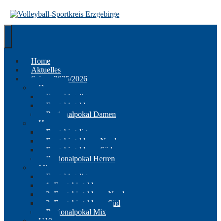
Springe
zum
Inhalt
Home
Aktuelles
Saison 2025/2026
Damen
Erzgebirgsliga
Erzgebirgsklasse
Regionalpokal Damen
Herren
Erzgebirgsliga
Erzgebirgsklasse Nord
Erzgebirgsklasse Süd
Regionalpokal Herren
Mix
Erzgebirgsliga
1. Erzgebirgsklasse
2. Erzgebirgsklasse Nord
2. Erzgebirgsklasse Süd
Regionalpokal Mix
U19