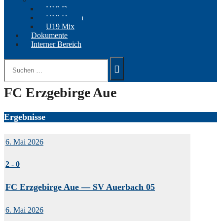
U19 Damen
U19 Herren
U19 Mix
Dokumente
Interner Bereich
Suchen
nach:
FC Erzgebirge Aue
Ergebnisse
6. Mai 2026
2
-
0
FC Erzgebirge Aue — SV Auerbach 05
6. Mai 2026