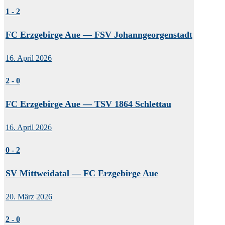
1
-
2
FC Erzgebirge Aue — FSV Johanngeorgenstadt
16. April 2026
2
-
0
FC Erzgebirge Aue — TSV 1864 Schlettau
16. April 2026
0
-
2
SV Mittweidatal — FC Erzgebirge Aue
20. März 2026
2
-
0