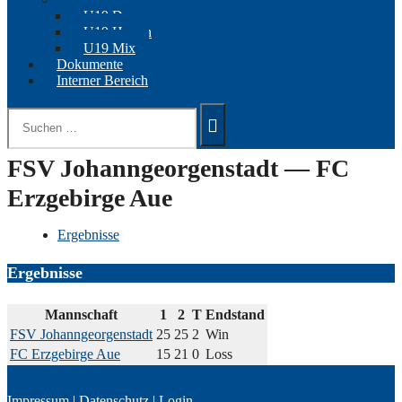
U19 Damen
U19 Herren
U19 Mix
Dokumente
Interner Bereich
Suchen
nach:
FSV Johanngeorgenstadt — FC
Erzgebirge Aue
Ergebnisse
Ergebnisse
Mannschaft
1
2
T
Endstand
FSV Johanngeorgenstadt
25
25
2
Win
FC Erzgebirge Aue
15
21
0
Loss
Impressum
|
Datenschutz
|
Login