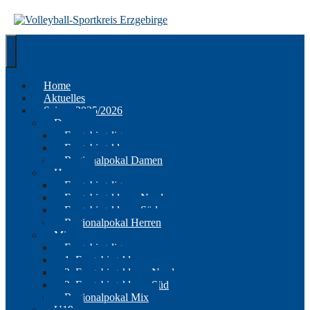
Springe
zum
Inhalt
Home
Aktuelles
Saison 2025/2026
Damen
Erzgebirgsliga
Erzgebirgsklasse
Regionalpokal Damen
Herren
Erzgebirgsliga
Erzgebirgsklasse Nord
Erzgebirgsklasse Süd
Regionalpokal Herren
Mix
Erzgebirgsliga
1. Erzgebirgsklasse
2. Erzgebirgsklasse Nord
2. Erzgebirgsklasse Süd
Regionalpokal Mix
U19