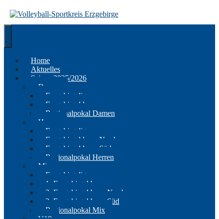
Springe
zum
Inhalt
Home
Aktuelles
Saison 2025/2026
Damen
Erzgebirgsliga
Erzgebirgsklasse
Regionalpokal Damen
Herren
Erzgebirgsliga
Erzgebirgsklasse Nord
Erzgebirgsklasse Süd
Regionalpokal Herren
Mix
Erzgebirgsliga
1. Erzgebirgsklasse
2. Erzgebirgsklasse Nord
2. Erzgebirgsklasse Süd
Regionalpokal Mix
U19