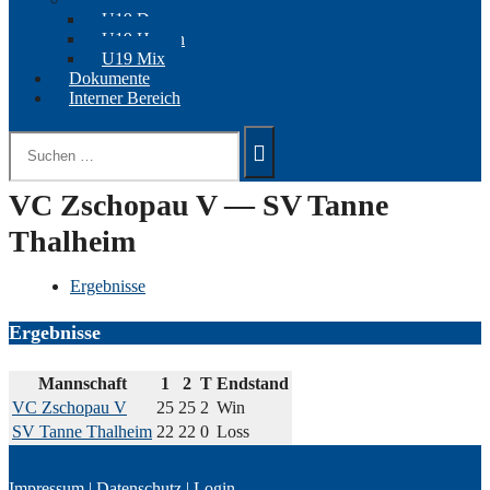
U19 Damen
U19 Herren
U19 Mix
Dokumente
Interner Bereich
Suchen
nach:
VC Zschopau V — SV Tanne
Thalheim
Ergebnisse
Ergebnisse
Mannschaft
1
2
T
Endstand
VC Zschopau V
25
25
2
Win
SV Tanne Thalheim
22
22
0
Loss
Impressum
|
Datenschutz
|
Login