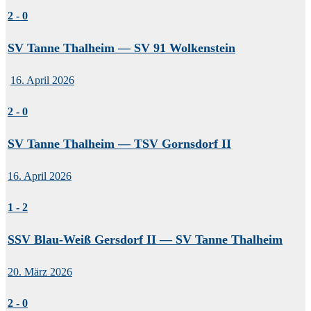
2
-
0
SV Tanne Thalheim — SV 91 Wolkenstein
16. April 2026
2
-
0
SV Tanne Thalheim — TSV Gornsdorf II
16. April 2026
1
-
2
SSV Blau-Weiß Gersdorf II — SV Tanne Thalheim
20. März 2026
2
-
0