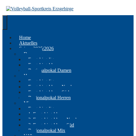
Springe
zum
Inhalt
Home
Aktuelles
Saison 2025/2026
Damen
Erzgebirgsliga
Erzgebirgsklasse
Regionalpokal Damen
Herren
Erzgebirgsliga
Erzgebirgsklasse Nord
Erzgebirgsklasse Süd
Regionalpokal Herren
Mix
Erzgebirgsliga
1. Erzgebirgsklasse
2. Erzgebirgsklasse Nord
2. Erzgebirgsklasse Süd
Regionalpokal Mix
U19