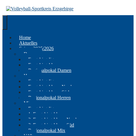
Springe
zum
Inhalt
Home
Aktuelles
Saison 2025/2026
Damen
Erzgebirgsliga
Erzgebirgsklasse
Regionalpokal Damen
Herren
Erzgebirgsliga
Erzgebirgsklasse Nord
Erzgebirgsklasse Süd
Regionalpokal Herren
Mix
Erzgebirgsliga
1. Erzgebirgsklasse
2. Erzgebirgsklasse Nord
2. Erzgebirgsklasse Süd
Regionalpokal Mix
U19