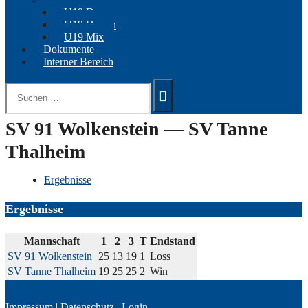
U19 Damen
U19 Herren
U19 Mix
Dokumente
Interner Bereich
Suchen
nach:
SV 91 Wolkenstein — SV Tanne
Thalheim
Ergebnisse
Ergebnisse
Mannschaft
1
2
3
T
Endstand
SV 91 Wolkenstein
25
13
19
1
Loss
SV Tanne Thalheim
19
25
25
2
Win
Impressum
|
Datenschutz
|
Login