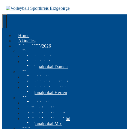
Springe
zum
Inhalt
Home
Aktuelles
Saison 2025/2026
Damen
Erzgebirgsliga
Erzgebirgsklasse
Regionalpokal Damen
Herren
Erzgebirgsliga
Erzgebirgsklasse Nord
Erzgebirgsklasse Süd
Regionalpokal Herren
Mix
Erzgebirgsliga
1. Erzgebirgsklasse
2. Erzgebirgsklasse Nord
2. Erzgebirgsklasse Süd
Regionalpokal Mix
U19