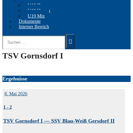
U19 Damen
U19 Herren
U19 Mix
Dokumente
Interner Bereich
Suchen
nach:
TSV Gornsdorf I
Ergebnisse
8. Mai 2026
1
-
2
TSV Gornsdorf I — SSV Blau-Weiß Gersdorf II