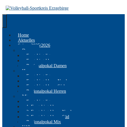
Springe
zum
Inhalt
Home
Aktuelles
Saison 2025/2026
Damen
Erzgebirgsliga
Erzgebirgsklasse
Regionalpokal Damen
Herren
Erzgebirgsliga
Erzgebirgsklasse Nord
Erzgebirgsklasse Süd
Regionalpokal Herren
Mix
Erzgebirgsliga
1. Erzgebirgsklasse
2. Erzgebirgsklasse Nord
2. Erzgebirgsklasse Süd
Regionalpokal Mix
U19