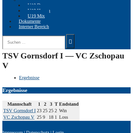
U19 Damen
U19 Herren
U19 Mix
Dokumente
Interner Bereich
Suchen
nach:
TSV Gornsdorf I — VC Zschopau
V
Ergebnisse
Ergebnisse
Mannschaft
1
2
3
T
Endstand
TSV Gornsdorf I
23
25
25
2
Win
VC Zschopau V
25
9
18
1
Loss
Impressum
|
Datenschutz
|
Login