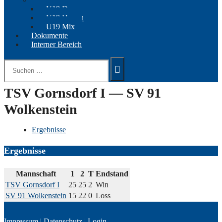
U19 Damen
U19 Herren
U19 Mix
Dokumente
Interner Bereich
Suchen
nach:
TSV Gornsdorf I — SV 91
Wolkenstein
Ergebnisse
Ergebnisse
Mannschaft
1
2
T
Endstand
TSV Gornsdorf I
25
25
2
Win
SV 91 Wolkenstein
15
22
0
Loss
Impressum
|
Datenschutz
|
Login