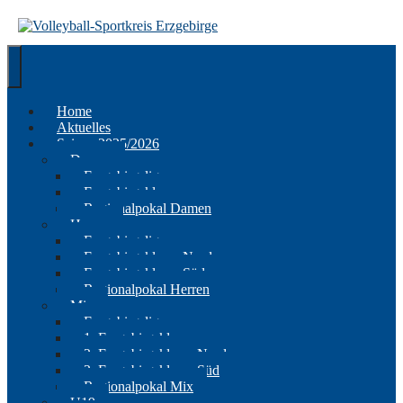
Springe
zum
Inhalt
Home
Aktuelles
Saison 2025/2026
Damen
Erzgebirgsliga
Erzgebirgsklasse
Regionalpokal Damen
Herren
Erzgebirgsliga
Erzgebirgsklasse Nord
Erzgebirgsklasse Süd
Regionalpokal Herren
Mix
Erzgebirgsliga
1. Erzgebirgsklasse
2. Erzgebirgsklasse Nord
2. Erzgebirgsklasse Süd
Regionalpokal Mix
U19