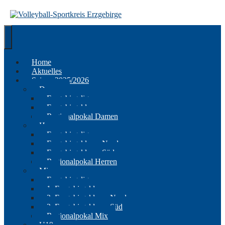
Springe
zum
Inhalt
Home
Aktuelles
Saison 2025/2026
Damen
Erzgebirgsliga
Erzgebirgsklasse
Regionalpokal Damen
Herren
Erzgebirgsliga
Erzgebirgsklasse Nord
Erzgebirgsklasse Süd
Regionalpokal Herren
Mix
Erzgebirgsliga
1. Erzgebirgsklasse
2. Erzgebirgsklasse Nord
2. Erzgebirgsklasse Süd
Regionalpokal Mix
U19