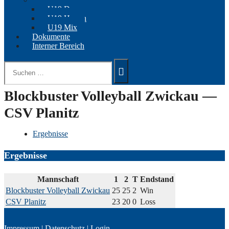
U19 Damen
U19 Herren
U19 Mix
Dokumente
Interner Bereich
Suchen
nach:
Blockbuster Volleyball Zwickau —
CSV Planitz
Ergebnisse
Ergebnisse
Mannschaft
1
2
T
Endstand
Blockbuster Volleyball Zwickau
25
25
2
Win
CSV Planitz
23
20
0
Loss
Impressum
|
Datenschutz
|
Login