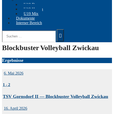
U19 Damen
U19 Herren
U19 Mix
Dokumente
Interner Bereich
Suchen
nach:
Blockbuster Volleyball Zwickau
Ergebnisse
6. Mai 2026
1
-
2
TSV Gornsdorf II — Blockbuster Volleyball Zwickau
16. April 2026