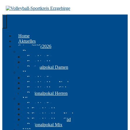
Springe
zum
Inhalt
Home
Aktuelles
Saison 2025/2026
Damen
Erzgebirgsliga
Erzgebirgsklasse
Regionalpokal Damen
Herren
Erzgebirgsliga
Erzgebirgsklasse Nord
Erzgebirgsklasse Süd
Regionalpokal Herren
Mix
Erzgebirgsliga
1. Erzgebirgsklasse
2. Erzgebirgsklasse Nord
2. Erzgebirgsklasse Süd
Regionalpokal Mix
U19