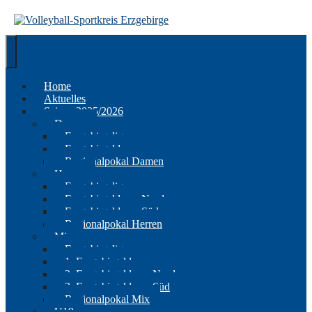
Springe
zum
Inhalt
Home
Aktuelles
Saison 2025/2026
Damen
Erzgebirgsliga
Erzgebirgsklasse
Regionalpokal Damen
Herren
Erzgebirgsliga
Erzgebirgsklasse Nord
Erzgebirgsklasse Süd
Regionalpokal Herren
Mix
Erzgebirgsliga
1. Erzgebirgsklasse
2. Erzgebirgsklasse Nord
2. Erzgebirgsklasse Süd
Regionalpokal Mix
U19