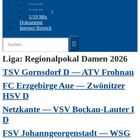
U19 Damen
U19 Herren
U19 Mix
Dokumente
Interner Bereich
Suchen
nach:
Liga:
Regionalpokal Damen 2026
TSV Gornsdorf D — ATV Frohnau
FC Erzgebirge Aue — Zwönitzer
HSV D
Netzkante — VSV Bockau-Lauter I
D
FSV Johanngeorgenstadt — WSG