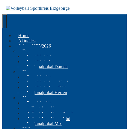
Springe
zum
Inhalt
Home
Aktuelles
Saison 2025/2026
Damen
Erzgebirgsliga
Erzgebirgsklasse
Regionalpokal Damen
Herren
Erzgebirgsliga
Erzgebirgsklasse Nord
Erzgebirgsklasse Süd
Regionalpokal Herren
Mix
Erzgebirgsliga
1. Erzgebirgsklasse
2. Erzgebirgsklasse Nord
2. Erzgebirgsklasse Süd
Regionalpokal Mix
U19