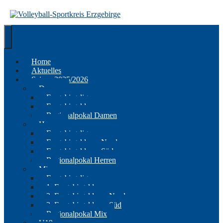
Springe
zum
Inhalt
Home
Aktuelles
Saison 2025/2026
Damen
Erzgebirgsliga
Erzgebirgsklasse
Regionalpokal Damen
Herren
Erzgebirgsliga
Erzgebirgsklasse Nord
Erzgebirgsklasse Süd
Regionalpokal Herren
Mix
Erzgebirgsliga
1. Erzgebirgsklasse
2. Erzgebirgsklasse Nord
2. Erzgebirgsklasse Süd
Regionalpokal Mix
U19