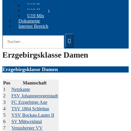
U19 Damen
U19 Herren
U19 Mix
Dokumente
Interner Bereich
Suchen
nach:
Erzgebirgsklasse Damen
Erzgebirgsklasse Damen
Pos
Mannschaft
1
Netzkante
2
FSV Johanngeorgenstadt
3
FC Erzgebirge Aue
4
TSV 1864 Schlettau
5
VSV Bockau-Lauter II
6
SV Mittweidatal
7
Venusberger VV